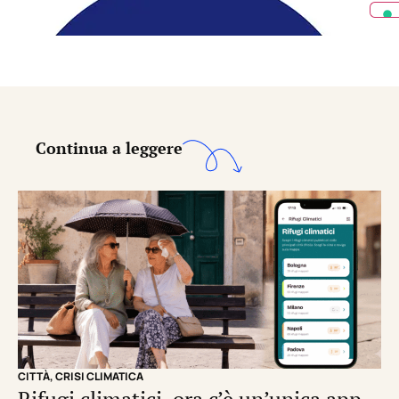
Continua a leggere
CITTÀ
,
CRISI CLIMATICA
CRI
Rifugi climatici, ora c’è un’unica app
Il