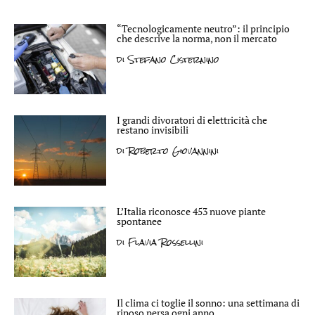
“Tecnologicamente neutro”: il principio
che descrive la norma, non il mercato
di
Stefano Cisternino
I grandi divoratori di elettricità che
restano invisibili
di
Roberto Giovannini
L’Italia riconosce 453 nuove piante
spontanee
di
Flavia Rossellini
Il clima ci toglie il sonno: una settimana di
riposo persa ogni anno