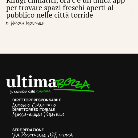
per trovare spazi freschi aperti al
de
pubblico nelle città torride
di
S
di
Nicola Moscheni
DIRETTORE RESPONSABILE
Antonio Cianciullo
DIRETTORE EDITORIALE
Massimiliano Pontillo
SEDE REDAZIONE
Via Portuense 157, roma