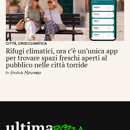
CITTÀ
,
CRISI CLIMATICA
CRI
Rifugi climatici, ora c’è un’unica app
Il
per trovare spazi freschi aperti al
de
pubblico nelle città torride
di
S
di
Nicola Moscheni