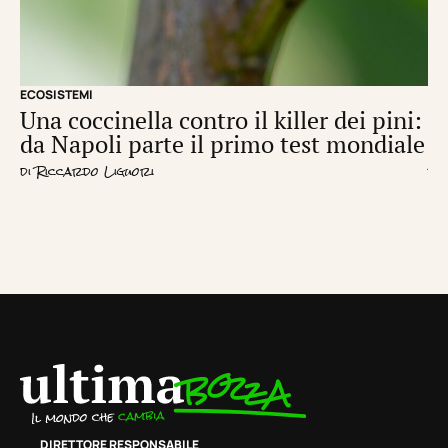
ECOSISTEMI
EM
Una coccinella contro il killer dei pini:
V
da Napoli parte il primo test mondiale
m
di
Riccardo Liguori
di
R
DIRETTORE RESPONSABILE