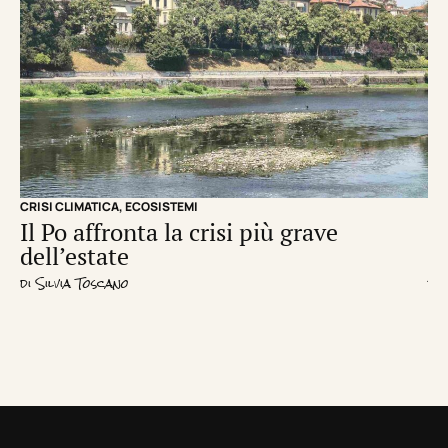
CRISI CLIMATICA
,
ECOSISTEMI
EC
Il Po affronta la crisi più grave
Un
dell’estate
d
di
Silvia Toscano
di
R