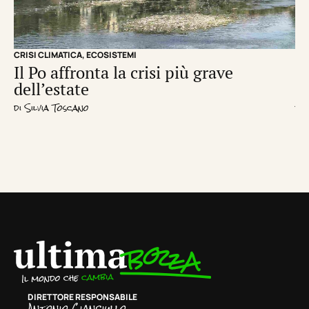
CRISI CLIMATICA
,
ECOSISTEMI
EC
Il Po affronta la crisi più grave
Un
dell’estate
d
di
Silvia Toscano
di
R
DIRETTORE RESPONSABILE
Antonio Cianciullo