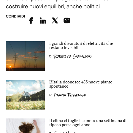
costruire nuovi equilibri, anche politici.
CONDIVIDI
I grandi divoratori di elettricità che
restano invisibili
di
Roberto Giovannini
L’Italia riconosce 453 nuove piante
spontanee
di
Flavia Rossellini
Il clima ci toglie il sonno: una settimana di
riposo persa ogni anno