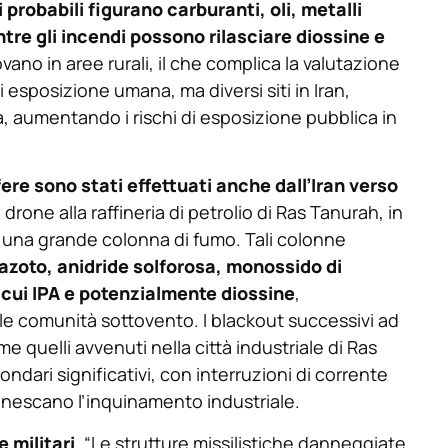
 probabili figurano carburanti, oli, metalli
ntre gli incendi possono rilasciare diossine e
rovano in aree rurali, il che complica la valutazione
 esposizione umana, ma diversi siti in Iran,
tà, aumentando i rischi di esposizione pubblica in
fere sono stati effettuati anche dall’Iran verso
rone alla raffineria di petrolio di Ras Tanurah, in
 una grande colonna di fumo. Tali colonne
 azoto, anidride solforosa, monossido di
 cui IPA e potenzialmente diossine
,
le comunità sottovento. I blackout successivi ad
e quelli avvenuti nella città industriale di Ras
dari significativi, con interruzioni di corrente
nnescano l’inquinamento industriale.
e militari
. “Le strutture missilistiche danneggiate