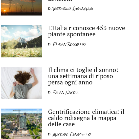
di
Roberto Giovannini
L’Italia riconosce 453 nuove
piante spontanee
di
Flavia Rossellini
Il clima ci toglie il sonno:
una settimana di riposo
persa ogni anno
di
Silvia Natoli
Gentrificazione climatica: il
caldo ridisegna la mappa
delle case
di
Antonio Cianciullo