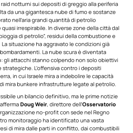
 notturni sui depositi di greggio alla periferia
vvolta da una gigantesca nube di fumo e sostanze
rato nell’aria grandi quantità di petrolio
asi irrespirabile. In diverse zone della città dal
ioggia di petrolio”, residui della combustione e
. La situazione ha aggravato le condizioni già
to i bombardamenti. La nube scura è diventata
o: gli attacchi stanno colpendo non solo obiettivi
 strategiche. L’offensiva contro i depositi
erra, in cui Israele mira a indebolire le capacità
 di mira bunkere infrastrutture legate al petrolio.
sibile un bilancio definitivo, ma le prime notizie
– afferma
Doug Weir
, direttore dell’
Osservatorio
rganizzazione no-profit con sede nel Regno
tro monitoraggio ha identificato una vasta
i di mira dalle parti in conflitto, dai combustibili