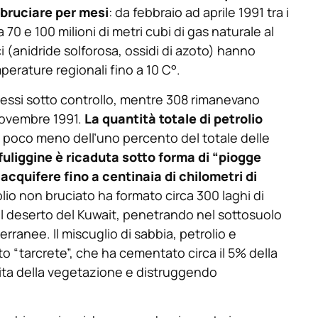
bruciare per mesi
: da febbraio ad aprile 1991 tra i
tra 70 e 100 milioni di metri cubi di gas naturale al
ci (anidride solforosa, ossidi di azoto) hanno
mperature regionali fino a 10 C°.
messi sotto controllo, mentre 308 rimanevano
 novembre 1991.
La quantità totale di petrolio
 poco meno dell’uno percento del totale delle
fuliggine è ricaduta sotto forma di “piogge
cquifere fino a centinaia di chilometri di
trolio non bruciato ha formato circa 300 laghi di
l deserto del Kuwait, penetrando nel sottosuolo
rranee. Il miscuglio di sabbia, petrolio e
o “tarcrete”, che ha cementato circa il 5% della
cita della vegetazione e distruggendo