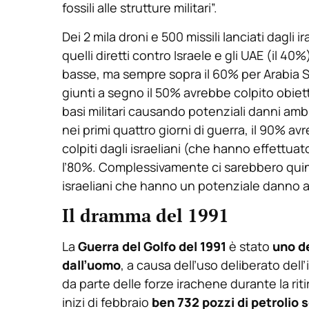
fossili alle strutture militari”.
Dei 2 mila droni e 500 missili lanciati dagli ir
quelli diretti contro Israele e gli UAE (il 4
basse, ma sempre sopra il 60% per Arabia Sau
giunti a segno il 50% avrebbe colpito obiet
basi militari causando potenziali danni ambie
nei primi quattro giorni di guerra, il 90% av
colpiti dagli israeliani (che hanno effettuat
l’80%. Complessivamente ci sarebbero quindi, 
israeliani che hanno un potenziale danno 
Il dramma del 1991
La
Guerra del Golfo del 1991
è stato
uno de
dall’uomo
, a causa dell’uso deliberato del
da parte delle forze irachene durante la ritir
inizi di febbraio
ben 732 pozzi di petrolio so