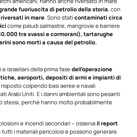
sbarchi americani, hanno anche riversato in mare
grande fuoriuscita di petrolio della storia
, con
i riversati in mare
. Sono stati
contaminati circa
ici
come paludi salmastre, mangrovie e barriere
a 30.000 tra svassi e cormorani), tartarughe
rini sono morti a causa del petrolio.
 e israeliani della prima fase
dell’operazione
stiche, aeroporti, depositi di armi e impianti di
ha risposto colpendo basi aeree e navali
ati Arabi Uniti. E i danni ambientali sono pesanti
anti stessi, perché hanno molto probabilmente
plosioni e incendi secondari – osserva
il report
utti i materiali pericolosi e possono generare