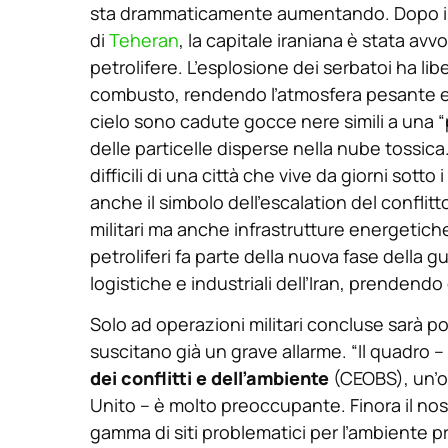
sta drammaticamente aumentando. Dopo i raid
di
Teheran
, la capitale iraniana è stata a
petrolifere. L’esplosione dei serbatoi ha libe
combusto, rendendo l’atmosfera pesante e qu
cielo sono cadute gocce nere simili a una “p
delle particelle disperse nella nube tossica
difficili di una città che vive da giorni sot
anche il simbolo dell’escalation del conflitt
militari ma anche infrastrutture energetiche
petroliferi fa parte della nuova fase della gu
logistiche e industriali dell’Iran, prendendo
Solo ad operazioni militari concluse sarà pos
suscitano già un grave allarme. “Il quadro 
dei conflitti e dell’ambiente
(CEOBS), un’o
Unito – è molto preoccupante. Finora il nos
gamma di siti problematici per l’ambiente pres