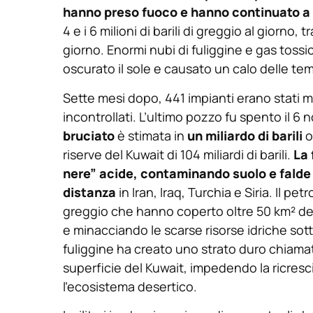
hanno preso fuoco e hanno continuato a 
4 e i 6 milioni di barili di greggio al giorno, 
giorno. Enormi nubi di fuliggine e gas tossi
oscurato il sole e causato un calo delle te
Sette mesi dopo, 441 impianti erano stati 
incontrollati. L’ultimo pozzo fu spento il 6
bruciato
è stimata in
un miliardo di barili
o
riserve del Kuwait di 104 miliardi di barili.
La 
nere” acide, contaminando suolo e falde a
distanza
in Iran, Iraq, Turchia e Siria. Il pe
greggio che hanno coperto oltre 50 km² de
e minacciando le scarse risorse idriche sotte
fuliggine ha creato uno strato duro chiamat
superficie del Kuwait, impedendo la ricres
l’ecosistema desertico.