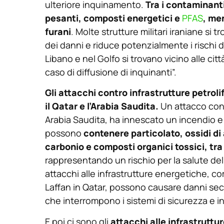
ulteriore inquinamento.
Tra i contaminanti
pesanti, composti energetici e
PFAS
, me
furani
. Molte strutture militari iraniane si t
dei danni e riduce potenzialmente i rischi di
Libano e nel Golfo si trovano vicino alle cit
caso di diffusione di inquinanti”.
Gli attacchi contro infrastrutture petroli
il Qatar e l’Arabia Saudita.
Un attacco con d
Arabia Saudita, ha innescato un incendio e
possono
contenere particolato, ossidi di
carbonio e composti organici tossici, tra
rappresentando un rischio per la salute del
attacchi alle infrastrutture energetiche, com
Laffan in Qatar, possono causare danni secon
che interrompono i sistemi di sicurezza e i
E poi ci sono gli
attacchi alle infrastruttur