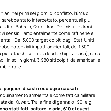
aniani nei primi sei giorni di conflitto, l’84% di
0%) sarebbe stato intercettato, percentuali più
dita, Bahrain, Qatar, Iraq. Dei missili e droni
tivi sensibili ambientalmente come raffinerie e
ntali. Dei 3.000 target colpiti dagli Stati Uniti
rebbe potenziali impatti ambientali, dei 1.600
o più attacchi contro la leadership iraniana), circa
in soli 4 giorni, 3.980 siti colpiti da americani e
ambientale.
i peggiori disastri ecologici causati
l’inquinamento ambientale come tattica militare
ata dal Kuwait. Tra la fine di gennaio 1991 e gli
no stati fatti saltare in aria, 610 di questi