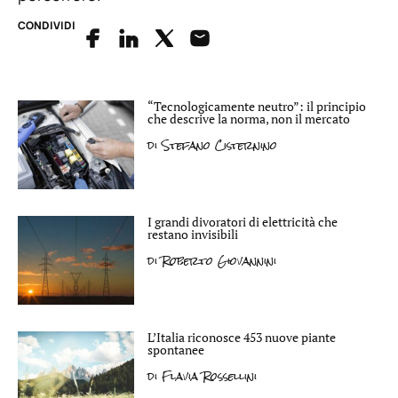
CONDIVIDI
“Tecnologicamente neutro”: il principio
che descrive la norma, non il mercato
di
Stefano Cisternino
I grandi divoratori di elettricità che
restano invisibili
di
Roberto Giovannini
L’Italia riconosce 453 nuove piante
spontanee
di
Flavia Rossellini