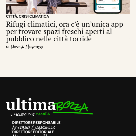
CITTÀ
,
CRISI CLIMATICA
CRI
Rifugi climatici, ora c’è un’unica app
Il
per trovare spazi freschi aperti al
de
pubblico nelle città torride
di
S
di
Nicola Moscheni
DIRETTORE RESPONSABILE
Antonio Cianciullo
DIRETTORE EDITORIALE