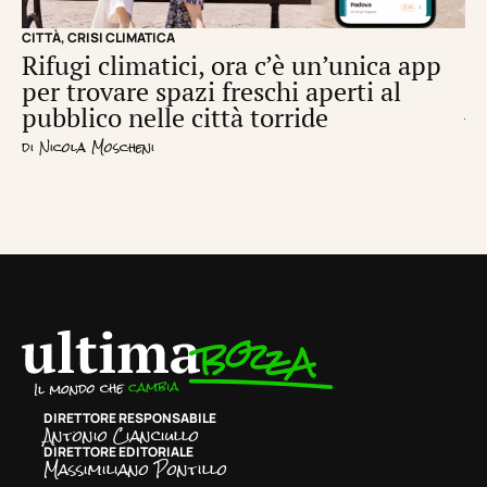
CITTÀ
,
CRISI CLIMATICA
CRI
Rifugi climatici, ora c’è un’unica app
Il
per trovare spazi freschi aperti al
de
pubblico nelle città torride
di
S
di
Nicola Moscheni
DIRETTORE RESPONSABILE
Antonio Cianciullo
DIRETTORE EDITORIALE
Massimiliano Pontillo