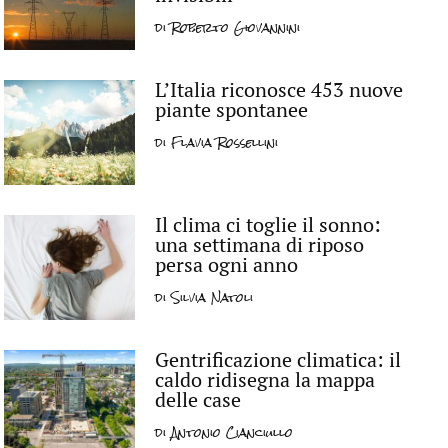
di
Roberto Giovannini
L’Italia riconosce 453 nuove
piante spontanee
di
Flavia Rossellini
Il clima ci toglie il sonno:
una settimana di riposo
persa ogni anno
di
Silvia Natoli
Gentrificazione climatica: il
caldo ridisegna la mappa
delle case
di
Antonio Cianciullo