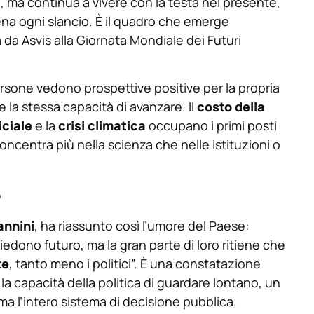
o, ma continua a vivere con la testa nel presente,
ena ogni slancio. È il quadro che emerge
da Asvis alla Giornata Mondiale dei Futuri
 persone vedono prospettive positive per la propria
la stessa capacità di avanzare. Il
costo della
iciale
e la
crisi climatica
occupano i primi posti
concentra più nella scienza che nelle istituzioni o
o
annini
, ha riassunto così l’umore del Paese:
hiedono futuro, ma la gran parte di loro ritiene che
te
, tanto meno i politici”. È una constatazione
la capacità della politica di guardare lontano, un
a l’intero sistema di decisione pubblica.