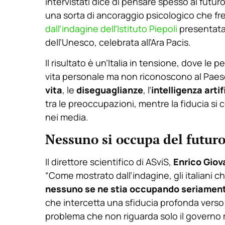
intervistati dice di pensare spesso al futur
una sorta di ancoraggio psicologico che fr
dall’indagine dell’Istituto Piepoli
presentata 
dell’Unesco, celebrata all’Ara Pacis.
Il risultato è un’Italia in tensione, dove le
vita personale ma non riconoscono al Paese 
vita
, le
diseguaglianze
, l’
intelligenza artif
tra le preoccupazioni, mentre la fiducia si 
nei media.
Nessuno si occupa del futur
Il direttore scientifico di ASviS,
Enrico Giov
“Come mostrato dall’indagine, gli italiani c
nessuno se ne stia occupando seriamen
che intercetta una sfiducia profonda verso 
problema che non riguarda solo il governo m