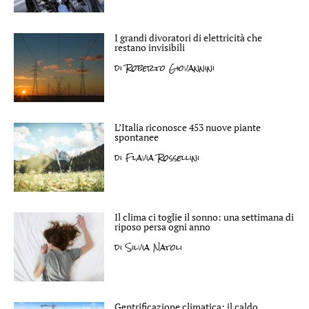
I grandi divoratori di elettricità che
restano invisibili
di
Roberto Giovannini
L’Italia riconosce 453 nuove piante
spontanee
di
Flavia Rossellini
Il clima ci toglie il sonno: una settimana di
riposo persa ogni anno
di
Silvia Natoli
Gentrificazione climatica: il caldo