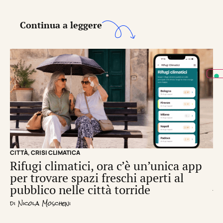
Continua a leggere
CITTÀ
,
CRISI CLIMATICA
CRI
Rifugi climatici, ora c’è un’unica app
Il
per trovare spazi freschi aperti al
de
pubblico nelle città torride
di
S
di
Nicola Moscheni