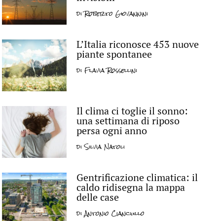
di
Roberto Giovannini
L’Italia riconosce 453 nuove
piante spontanee
di
Flavia Rossellini
Il clima ci toglie il sonno:
una settimana di riposo
persa ogni anno
di
Silvia Natoli
Gentrificazione climatica: il
caldo ridisegna la mappa
delle case
di
Antonio Cianciullo