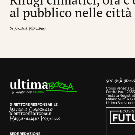
al pubblico nelle città
di
Nicola Moscheni
società edit
Corso Venezia 24 
Partita IVA: 126
Testata Registrat
Milano Num. R.G.
Ultima Bozza cont
DIRETTORE RESPONSABILE
Antonio Cianciullo
DIRETTORE EDITORIALE
Massimiliano Pontillo
SEDE REDAZIONE