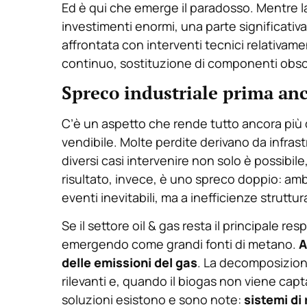
Ed è qui che emerge il paradosso. Mentre l
investimenti enormi, una parte significat
affrontata con interventi tecnici relativa
continuo, sostituzione di componenti obsol
Spreco industriale prima an
C’è un aspetto che rende tutto ancora più di
vendibile. Molte perdite derivano da infrastr
diversi casi intervenire non solo è possib
risultato, invece, è uno spreco doppio: am
eventi inevitabili, ma a inefficienze struttu
Se il settore oil & gas resta il principale r
emergendo come grandi fonti di metano.
A
delle emissioni del gas
. La decomposizione
rilevanti e, quando il biogas non viene capt
soluzioni esistono e sono note:
sistemi di 