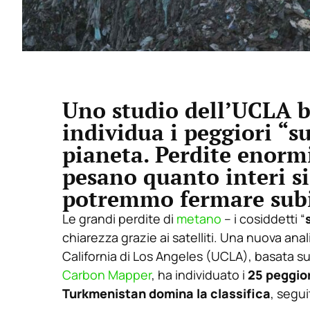
Uno studio dell’UCLA ba
individua i peggiori “s
pianeta. Perdite enormi,
pesano quanto interi si
potremmo fermare sub
Le grandi perdite di
metano
– i cosiddetti “
chiarezza grazie ai satelliti. Una nuova anal
California di Los Angeles (UCLA), basata su
Carbon Mapper
, ha individuato i
25 peggior
Turkmenistan domina la classifica
, segui