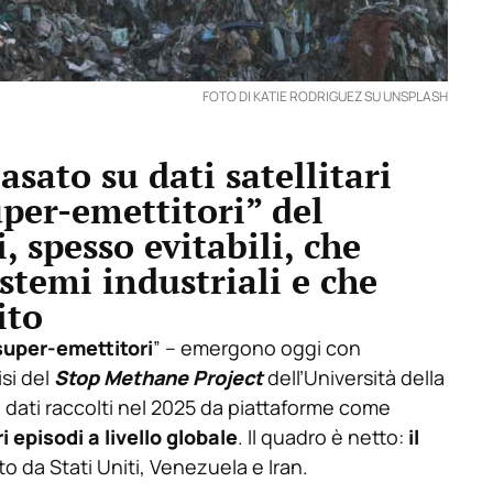
FOTO DI KATIE RODRIGUEZ SU UNSPLASH
sato su dati satellitari
uper-emettitori” del
 spesso evitabili, che
stemi industriali e che
ito
super-emettitori
” – emergono oggi con
isi del
Stop Methane Project
dell’Università della
 dati raccolti nel 2025 da piattaforme come
i episodi a livello globale
. Il quadro è netto:
il
to da Stati Uniti, Venezuela e Iran.