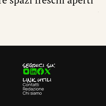
di
Sil
seguici su:
link utili
Contatti
Redazione
Chi siamo