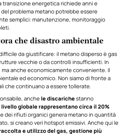
a transizione energetica richiede anni e
iva del problema metano potrebbe essere
mente semplici: manutenzione, monitoraggio
eti.
cora che disastro ambientale
fficile da giustificare: il metano disperso è gas
utture vecchie o da controlli insufficienti. In
ile, ma anche economicamente conveniente. Il
bientale ed economico. Non siamo di fronte a
rali che continuano a essere tollerate.
esponsabile, anche
le discariche
stanno
 livello globale rappresentano circa il 20%
 dei rifiuti organici genera metano in quantità
ato, si creano veri hotspot emissivi. Anche qui le
raccolta e utilizzo del gas, gestione più