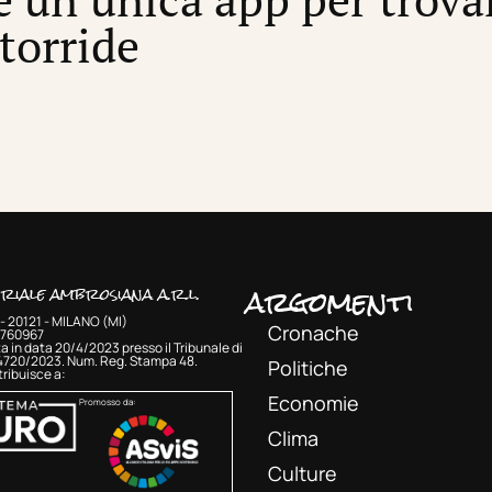
 torride
argomenti
oriale ambrosiana a.r.l.
- 20121 - MILANO (MI)
Cronache
33760967
a in data 20/4/2023 presso il Tribunale di
 4720/2023. Num. Reg. Stampa 48.
Politiche
ribuisce a:
Economie
Promosso da:
Clima
Culture