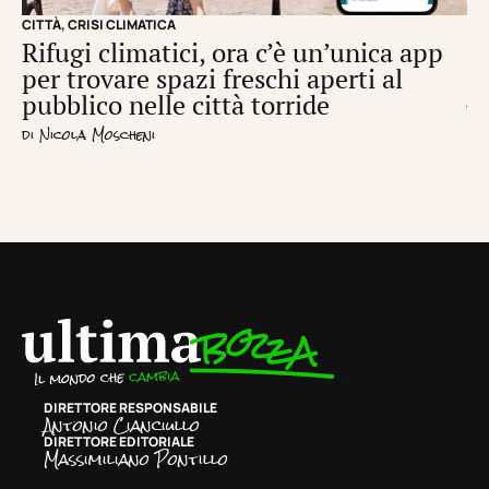
CITTÀ
,
CRISI CLIMATICA
CRI
Rifugi climatici, ora c’è un’unica app
Il
per trovare spazi freschi aperti al
de
pubblico nelle città torride
di
S
di
Nicola Moscheni
DIRETTORE RESPONSABILE
Antonio Cianciullo
DIRETTORE EDITORIALE
Massimiliano Pontillo