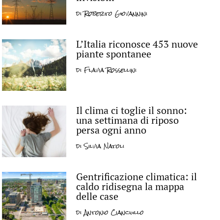
di
Roberto Giovannini
L’Italia riconosce 453 nuove
piante spontanee
di
Flavia Rossellini
Il clima ci toglie il sonno:
una settimana di riposo
persa ogni anno
di
Silvia Natoli
Gentrificazione climatica: il
caldo ridisegna la mappa
delle case
di
Antonio Cianciullo