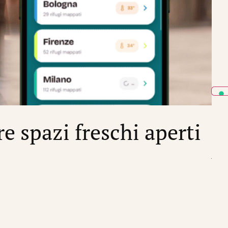
CRIS
re spazi freschi aperti
I
di
Sil