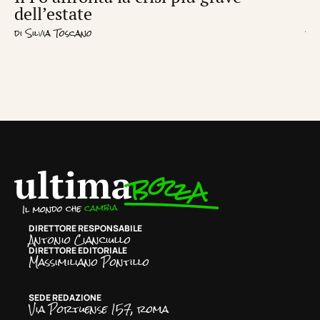
dell’estate
d
di
Silvia Toscano
di
R
DIRETTORE RESPONSABILE
Antonio Cianciullo
DIRETTORE EDITORIALE
Massimiliano Pontillo
SEDE REDAZIONE
Via Portuense 157, roma