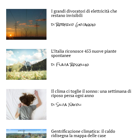
I grandi divoratori di elettricità che
restano invisibili
di
Roberto Giovannini
L’Italia riconosce 453 nuove piante
spontanee
di
Flavia Rossellini
Il clima ci toglie il sonno: una settimana di
riposo persa ogni anno
di
Silvia Natoli
Gentrificazione climatica: il caldo
ridisegna la mappa delle case