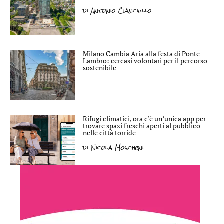
di
Antonio Cianciullo
Milano Cambia Aria alla festa di Ponte
Lambro: cercasi volontari per il percorso
sostenibile
Rifugi climatici, ora c’è un’unica app per
trovare spazi freschi aperti al pubblico
nelle città torride
di
Nicola Moscheni