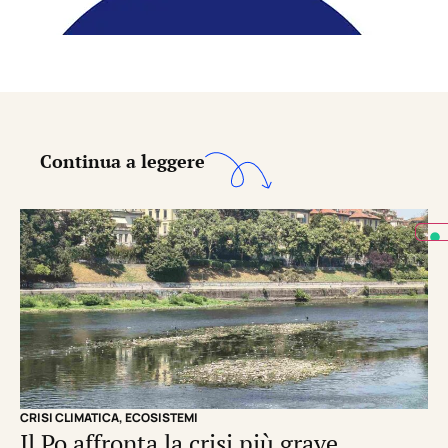
Continua a leggere
CRISI CLIMATICA
,
ECOSISTEMI
EC
Il Po affronta la crisi più grave
Un