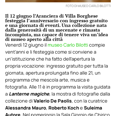
FOTO DI MUSEO CARLO BILOTTI
Il 12 giugno l’Aranciera di Villa Borghese
festeggia l’anniversario con ingresso gratuito
e una giornata di eventi. Una collezione nata
dalla generosità di un mecenate e rimasta
incompiuta, ma capace di tenere viva un’idea
di museo aperto alla città
Venerdì 12 giugno il
museo Carlo Bilotti
compie
vent’anni e li festeggia come si conviene a
un’istituzione che ha fatto dell’apertura la
propria vocazione: ingresso gratuito per tutta la
giornata, apertura prolungata fino alle 21, un
programma che mescola arte, musica e
fotografia. Alle 11 è in programma la visita guidata
a
Lanterne magiche
, la mostra di fotografie dalla
collezione di
Valerio De Paolis
, con la curatrice
Alessandra Mauro
,
Roberto Koch
e
Suleima
Autore
. Nel pomeriggio la Sala Giorgio de Chirico