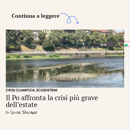
Continua a leggere
CRISI CLIMATICA
,
ECOSISTEMI
EC
Il Po affronta la crisi più grave
Un
dell’estate
d
di
Silvia Toscano
di
R