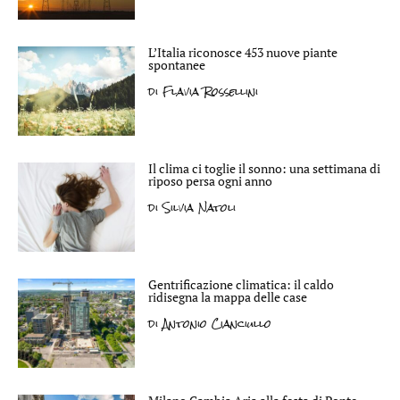
L’Italia riconosce 453 nuove piante
spontanee
di
Flavia Rossellini
Il clima ci toglie il sonno: una settimana di
riposo persa ogni anno
di
Silvia Natoli
Gentrificazione climatica: il caldo
ridisegna la mappa delle case
di
Antonio Cianciullo