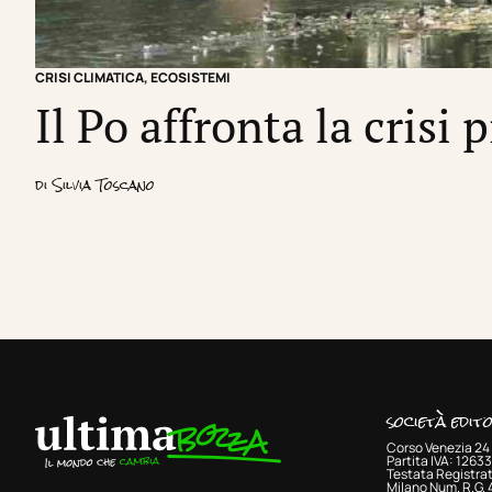
CRISI CLIMATICA
,
ECOSISTEMI
Il Po affronta la crisi 
di
Silvia Toscano
società edit
Corso Venezia 24 
Partita IVA: 126
Testata Registrat
Milano Num. R.G.