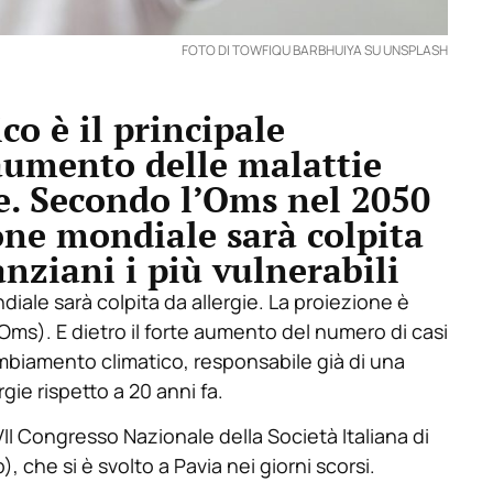
FOTO DI TOWFIQU BARBHUIYA SU UNSPLASH
o è il principale
 aumento delle malattie
ie. Secondo l’Oms nel 2050
one mondiale sarà colpita
anziani i più vulnerabili
iale sarà colpita da allergie. La proiezione è
Oms). E dietro il forte aumento del numero di casi
 cambiamento climatico, responsabile già di una
gie rispetto a 20 anni fa.
VII Congresso Nazionale della Società Italiana di
, che si è svolto a Pavia nei giorni scorsi.