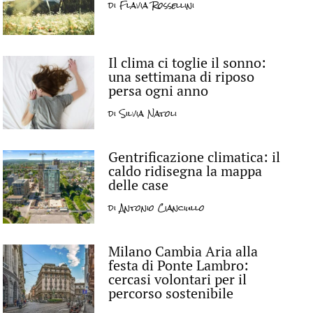
di
Flavia Rossellini
Il clima ci toglie il sonno:
una settimana di riposo
persa ogni anno
di
Silvia Natoli
Gentrificazione climatica: il
caldo ridisegna la mappa
delle case
di
Antonio Cianciullo
Milano Cambia Aria alla
festa di Ponte Lambro:
cercasi volontari per il
percorso sostenibile