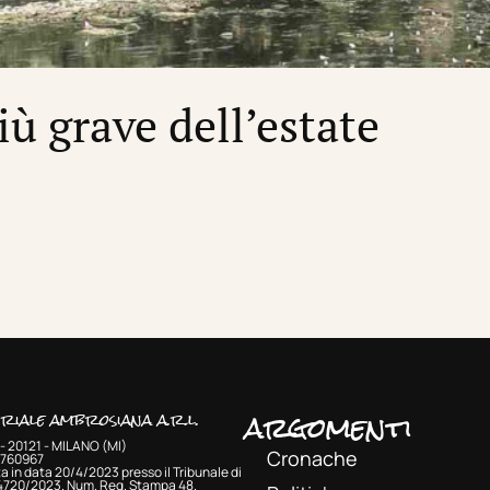
più grave dell’estate
argomenti
oriale ambrosiana a.r.l.
- 20121 - MILANO (MI)
Cronache
33760967
a in data 20/4/2023 presso il Tribunale di
 4720/2023. Num. Reg. Stampa 48.