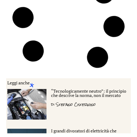
AAA, impollinatori cercasi: il rilancio dell’olio
di palma passa per un insetto africano
15 Aprile 2026
Batterie allo stato solido per le auto: è l’ora