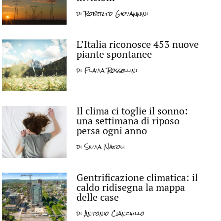
di
Roberto Giovannini
L’Italia riconosce 453 nuove
piante spontanee
di
Flavia Rossellini
Il clima ci toglie il sonno:
una settimana di riposo
persa ogni anno
di
Silvia Natoli
Gentrificazione climatica: il
caldo ridisegna la mappa
delle case
di
Antonio Cianciullo