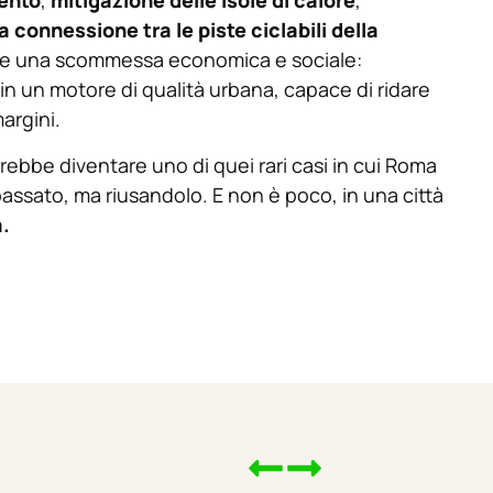
mento
,
mitigazione delle isole di calore
,
 connessione tra le piste ciclabili della
he una scommessa economica e sociale:
n un motore di qualità urbana, capace di ridare
margini.
rebbe diventare uno di quei rari casi in cui Roma
passato, ma riusandolo. E non è poco, in una città
.