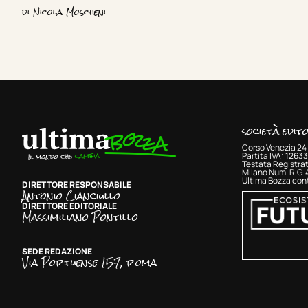
di
Nicola Moscheni
società edit
Corso Venezia 24 
Partita IVA: 126
Testata Registrat
Milano Num. R.G.
Ultima Bozza cont
DIRETTORE RESPONSABILE
Antonio Cianciullo
DIRETTORE EDITORIALE
Massimiliano Pontillo
SEDE REDAZIONE
Via Portuense 157, roma