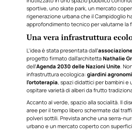
inutilizzato in uno spazio pubblico continu
sportive, uno skate park, un mercato coper
rigenerazione urbana che il Campidoglio ha
approfondimento tecnico per valutarne la fa
Una vera infrastruttura ecol
L’idea è stata presentata dall’
associazione
progetto firmato dall’architetta
Nathalie G
dell’
Agenda 2030 delle Nazioni Unite
. No
infrastruttura ecologica:
giardini agronomi
l’ortoterapia
, spazi didattici per bambini e 
ospitare varietà di alberi da frutto tradiziona
Accanto al verde, spazio alla socialità. Il 
aree per il tempo libero schermate dal traff
polveri sottili. Prevista anche una serra-n
urbano e un mercato coperto con superfic