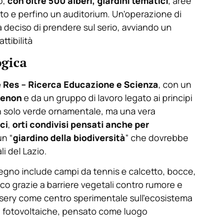
o,
con oltre 500 alberi, giardini tematici
, aree
to e perfino un auditorium. Un’operazione di
 deciso di prendere sul serio, avviando un
ttibilità
ogica
 Res – Ricerca Educazione e Scienza
, con un
renon
e da un gruppo di lavoro legato ai principi
n solo verde ornamentale, ma una vera
ci
,
orti condivisi pensati anche per
un “
giardino della biodiversità
” che dovrebbe
li del Lazio.
disegno include campi da tennis e calcetto, bocce,
ico grazie a barriere vegetali contro rumore e
ursery come centro sperimentale sull’ecosistema
i fotovoltaiche, pensato come luogo