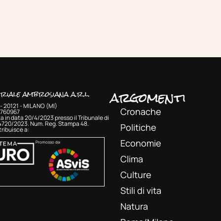
argomenti
oriale ambrosiana a.r.l.
- 20121 - MILANO (MI)
Cronache
33760967
a in data 20/4/2023 presso il Tribunale di
 4720/2023. Num. Reg. Stampa 48.
Politiche
ribuisce a:
Economie
Promosso da:
Clima
Culture
Stili di vita
Natura