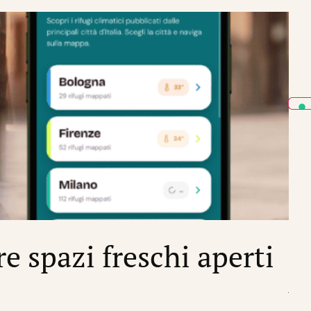
CRIS
re spazi freschi aperti
I
di
Sil