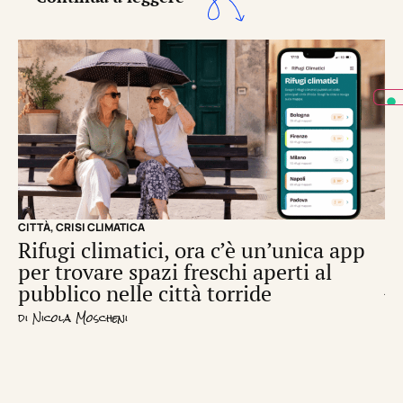
CITTÀ
,
CRISI CLIMATICA
CRI
Rifugi climatici, ora c’è un’unica app
Il
per trovare spazi freschi aperti al
de
pubblico nelle città torride
di
S
di
Nicola Moscheni