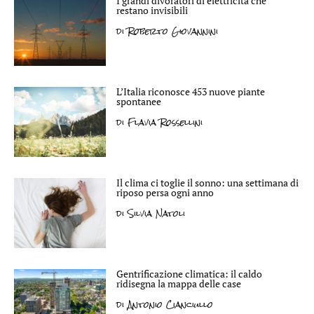
I grandi divoratori di elettricità che
restano invisibili
di
Roberto Giovannini
L’Italia riconosce 453 nuove piante
spontanee
di
Flavia Rossellini
Il clima ci toglie il sonno: una settimana di
riposo persa ogni anno
di
Silvia Natoli
Gentrificazione climatica: il caldo
ridisegna la mappa delle case
di
Antonio Cianciullo