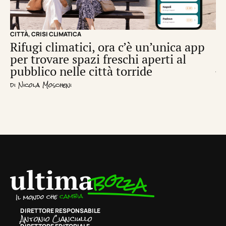
CITTÀ
,
CRISI CLIMATICA
CRI
Rifugi climatici, ora c’è un’unica app
Il
per trovare spazi freschi aperti al
de
pubblico nelle città torride
di
S
di
Nicola Moscheni
DIRETTORE RESPONSABILE
Antonio Cianciullo