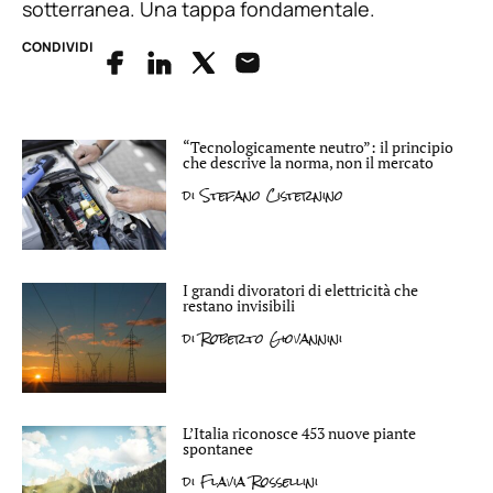
sotterranea. Una tappa fondamentale.
CONDIVIDI
“Tecnologicamente neutro”: il principio
che descrive la norma, non il mercato
di
Stefano Cisternino
I grandi divoratori di elettricità che
restano invisibili
di
Roberto Giovannini
L’Italia riconosce 453 nuove piante
spontanee
di
Flavia Rossellini