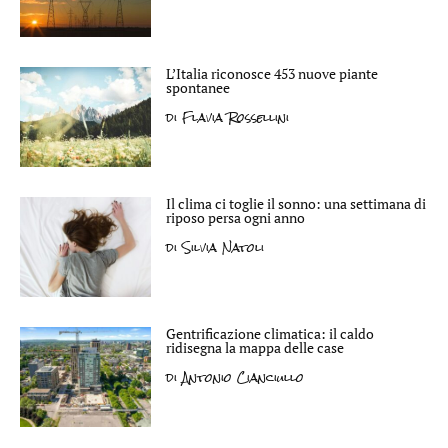
L’Italia riconosce 453 nuove piante
spontanee
di
Flavia Rossellini
Il clima ci toglie il sonno: una settimana di
riposo persa ogni anno
di
Silvia Natoli
Gentrificazione climatica: il caldo
ridisegna la mappa delle case
di
Antonio Cianciullo