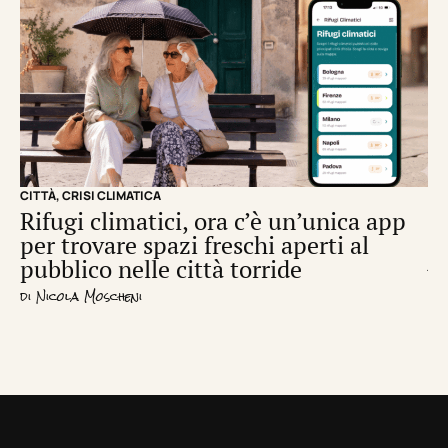
CITTÀ
,
CRISI CLIMATICA
CRI
Rifugi climatici, ora c’è un’unica app
Il
per trovare spazi freschi aperti al
de
pubblico nelle città torride
di
S
di
Nicola Moscheni