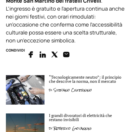
Monte San Martino dei fratelli Crivelli
.
L’ingresso è gratuito e l’apertura continua anche
nei giorni festivi, con orari rimodulati:
un’occasione che conferma come l’accessibilità
culturale possa essere una scelta strutturale,
non un’eccezione simbolica.
CONDIVIDI
“Tecnologicamente neutro”: il principio
che descrive la norma, non il mercato
di
Stefano Cisternino
I grandi divoratori di elettricità che
restano invisibili
di
Roberto Giovannini