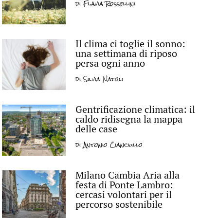
di
Flavia Rossellini
Il clima ci toglie il sonno:
una settimana di riposo
persa ogni anno
di
Silvia Natoli
Gentrificazione climatica: il
caldo ridisegna la mappa
delle case
di
Antonio Cianciullo
Milano Cambia Aria alla
festa di Ponte Lambro:
cercasi volontari per il
percorso sostenibile