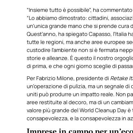
“Insieme tutto è possibile”, ha commentat
“Lo abbiamo dimostrato: cittadini, associaz
un’unica grande mano che si prende cura d
Quest’anno, ha spiegato Capasso, l’Italia h
tutte le regioni, ma anche aree europee segn
custodire l’ambiente non si è fermata neppu
storie e alleanze. È questo il nostro orgog
di prima, e che ogni giorno sceglie di passare
Per Fabrizio Milone, presidente di
Retake It
un’operazione di pulizia, ma un segnale di 
uniti può produrre un impatto reale. Non parli
aree restituite al decoro, ma di un cambia
valore più grande del World Cleanup Day è 
consapevolezza, e la consapevolezza in az
Imprese in campo per un’eco