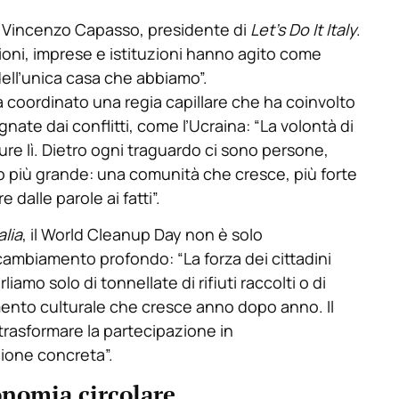
o Vincenzo Capasso, presidente di
Let’s Do It Italy
.
ioni, imprese e istituzioni hanno agito come
ell’unica casa che abbiamo”.
a coordinato una regia capillare che ha coinvolto
ate dai conflitti, come l’Ucraina: “La volontà di
re lì. Dietro ogni traguardo ci sono persone,
lio più grande: una comunità che cresce, più forte
 dalle parole ai fatti”.
alia
, il World Cleanup Day non è solo
cambiamento profondo: “La forza dei cittadini
amo solo di tonnellate di rifiuti raccolti o di
mento culturale che cresce anno dopo anno. Il
trasformare la partecipazione in
ione concreta”.
nomia circolare