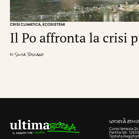
CRISI CLIMATICA
,
ECOSISTEMI
Il Po affronta la crisi 
di
Silvia Toscano
società edit
Corso Venezia 24 
Partita IVA: 126
Testata Registrat