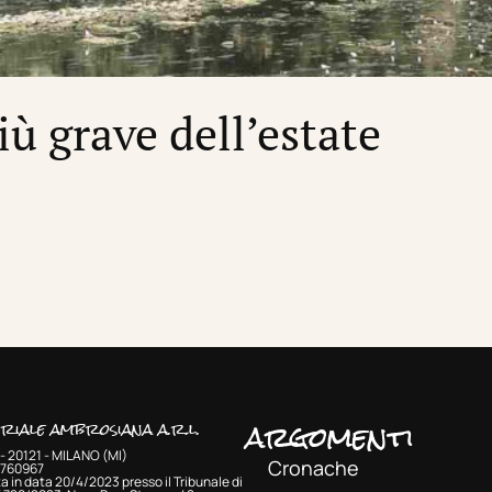
più grave dell’estate
argomenti
oriale ambrosiana a.r.l.
- 20121 - MILANO (MI)
Cronache
33760967
a in data 20/4/2023 presso il Tribunale di