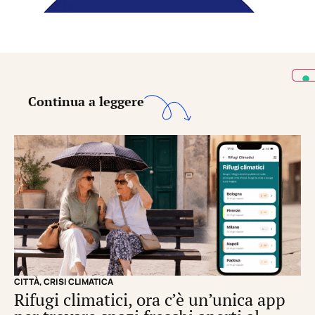
Continua a leggere
CITTÀ
,
CRISI CLIMATICA
CRI
Rifugi climatici, ora c’è un’unica app
Il