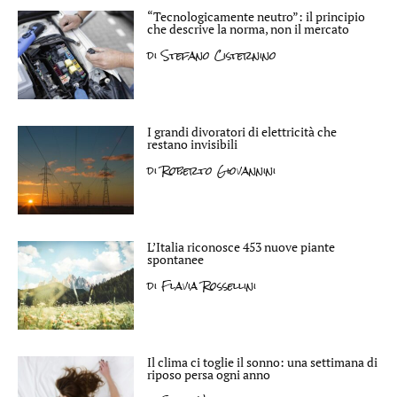
“Tecnologicamente neutro”: il principio
che descrive la norma, non il mercato
di
Stefano Cisternino
I grandi divoratori di elettricità che
restano invisibili
di
Roberto Giovannini
L’Italia riconosce 453 nuove piante
spontanee
di
Flavia Rossellini
Il clima ci toglie il sonno: una settimana di
riposo persa ogni anno