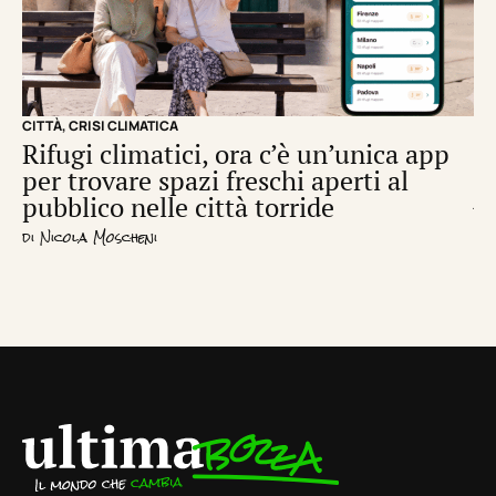
CITTÀ
,
CRISI CLIMATICA
CRI
Rifugi climatici, ora c’è un’unica app
Il
per trovare spazi freschi aperti al
de
pubblico nelle città torride
di
S
di
Nicola Moscheni