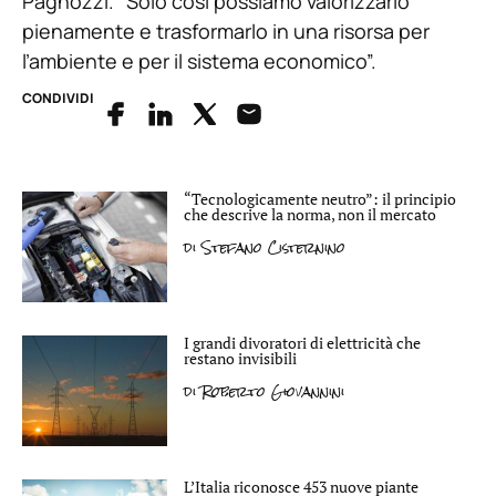
Pagnozzi. “Solo così possiamo valorizzarlo
pienamente e trasformarlo in una risorsa per
l’ambiente e per il sistema economico”.
CONDIVIDI
“Tecnologicamente neutro”: il principio
che descrive la norma, non il mercato
di
Stefano Cisternino
I grandi divoratori di elettricità che
restano invisibili
di
Roberto Giovannini
L’Italia riconosce 453 nuove piante