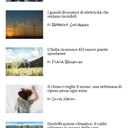
I grandi divoratori di elettricità che
restano invisibili
di
Roberto Giovannini
L’Italia riconosce 453 nuove piante
spontanee
di
Flavia Rossellini
Il clima ci toglie il sonno: una settimana di
riposo persa ogni anno
di
Silvia Natoli
Gentrificazione climatica: il caldo
ridisegna la mappa delle case