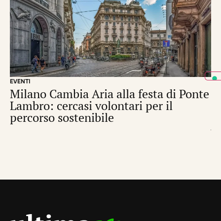
EVENTI
CI
Milano Cambia Aria alla festa di Ponte
R
Lambro: cercasi volontari per il
pe
percorso sostenibile
p
di
N