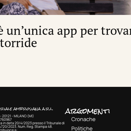
’è un’unica app per trova
 torride
argomenti
oriale ambrosiana a.r.l.
- 20121 - MILANO (MI)
Cronache
33760967
a in data 20/4/2023 presso il Tribunale di
 4720/2023. Num. Reg. Stampa 48.
Politiche
ribuisce a: