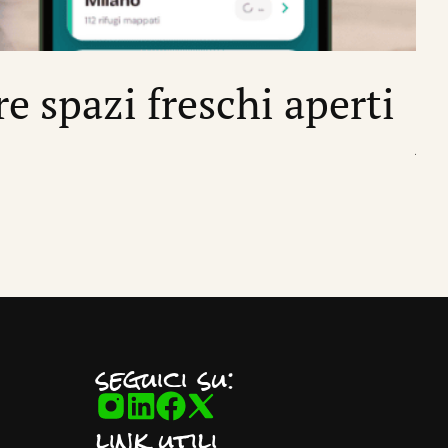
CRIS
re spazi freschi aperti
I
di
Sil
seguici su:
link utili