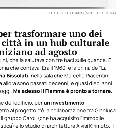
FOTO DI STUDIO DAIDO (MODELLO CINEMA)
per trasformare uno dei
città in un hub culturale
 iniziano ad agosto
lini, che la salutava con tre baci sulle guance. E
oma che contava. Era il 1960, e la prima de “La
via Bissolati
, nella sala che Marcello Piacentini
a allora sono passati decenni, e quasi dieci anni
 oggi.
Ma adesso il Fiamma è pronto a tornare.
e dell’edificio, per
un investimento
ietro al progetto c’è la collaborazione tra Gianluca
, il gruppo Caroli (che ha acquisito l’immobile
tica) e lo studio di architettura Alvisi Kirimoto. Il