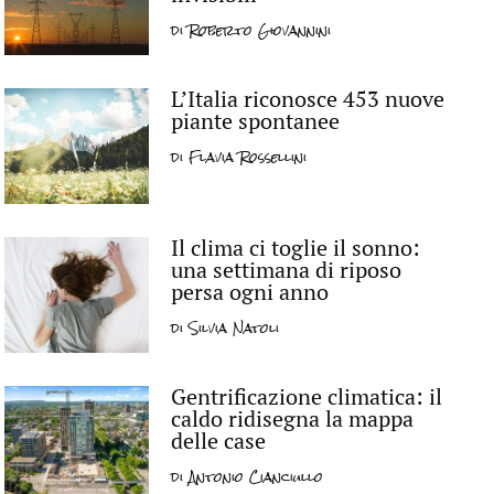
di
Roberto Giovannini
L’Italia riconosce 453 nuove
piante spontanee
di
Flavia Rossellini
Il clima ci toglie il sonno:
una settimana di riposo
persa ogni anno
di
Silvia Natoli
Gentrificazione climatica: il
caldo ridisegna la mappa
delle case
di
Antonio Cianciullo