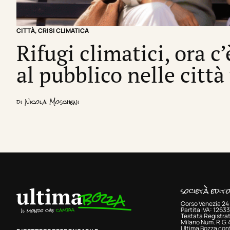
CITTÀ
,
CRISI CLIMATICA
Rifugi climatici, ora c
al pubblico nelle città
di
Nicola Moscheni
società edit
Corso Venezia 24 
Partita IVA: 126
Testata Registrat
Milano Num. R.G.
Ultima Bozza cont