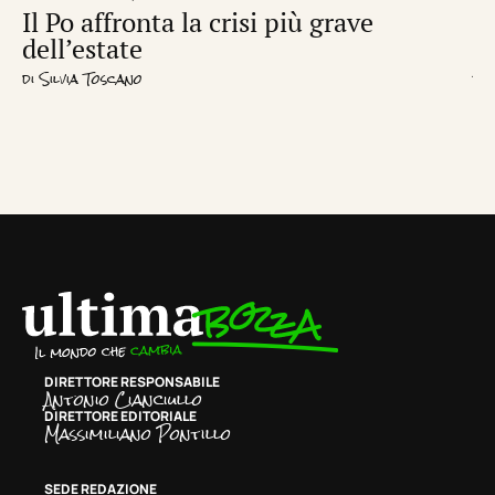
Il Po affronta la crisi più grave
Un
dell’estate
d
di
Silvia Toscano
di
R
DIRETTORE RESPONSABILE
Antonio Cianciullo
DIRETTORE EDITORIALE
Massimiliano Pontillo
SEDE REDAZIONE