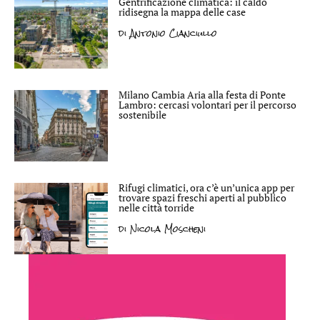
Gentrificazione climatica: il caldo
ridisegna la mappa delle case
di
Antonio Cianciullo
Milano Cambia Aria alla festa di Ponte
Lambro: cercasi volontari per il percorso
sostenibile
Rifugi climatici, ora c’è un’unica app per
trovare spazi freschi aperti al pubblico
nelle città torride
di
Nicola Moscheni