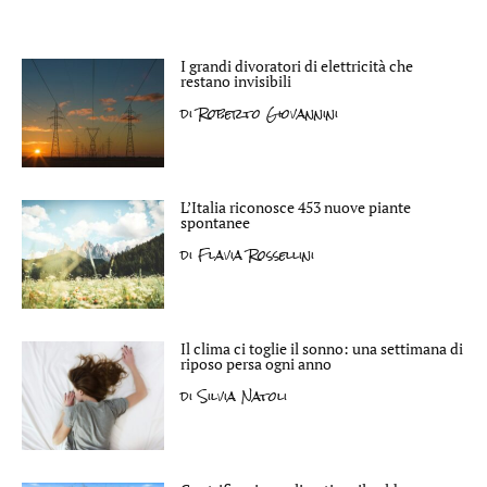
I grandi divoratori di elettricità che
restano invisibili
di
Roberto Giovannini
L’Italia riconosce 453 nuove piante
spontanee
di
Flavia Rossellini
Il clima ci toglie il sonno: una settimana di
riposo persa ogni anno
di
Silvia Natoli