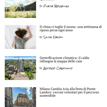
di
Flavia Rossellini
Il clima ci toglie il sonno: una settimana di
riposo persa ogni anno
di
Silvia Natoli
Gentrificazione climatica: il caldo
ridisegna la mappa delle case
di
Antonio Cianciullo
Milano Cambia Aria alla festa di Ponte
Lambro: cercasi volontari per il percorso
sostenibile