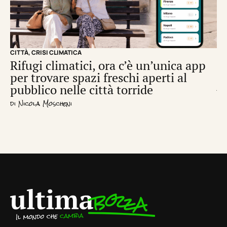
CITTÀ
,
CRISI CLIMATICA
CRI
Rifugi climatici, ora c’è un’unica app
Il
per trovare spazi freschi aperti al
de
pubblico nelle città torride
di
S
di
Nicola Moscheni