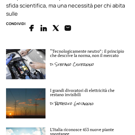
sfida scientifica, ma una necessità per chi abita
sulle
CONDIVIDI
“Tecnologicamente neutro”: il principio
che descrive la norma, non il mercato
di
Stefano Cisternino
I grandi divoratori di elettricità che
restano invisibili
di
Roberto Giovannini
L’Italia riconosce 453 nuove piante
spontanee