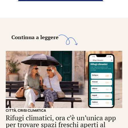
Continua a leggere
CITTÀ
,
CRISI CLIMATICA
CRI
Rifugi climatici, ora c’è un’unica app
Il
per trovare spazi freschi aperti al
de