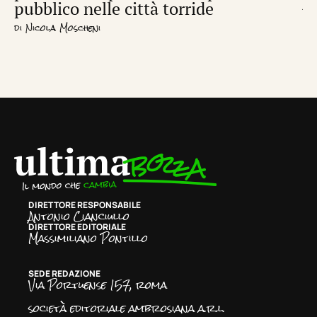
pubblico nelle città torride
di
S
di
Nicola Moscheni
DIRETTORE RESPONSABILE
Antonio Cianciullo
DIRETTORE EDITORIALE
Massimiliano Pontillo
SEDE REDAZIONE
Via Portuense 157, roma
società editoriale ambrosiana a.r.l.