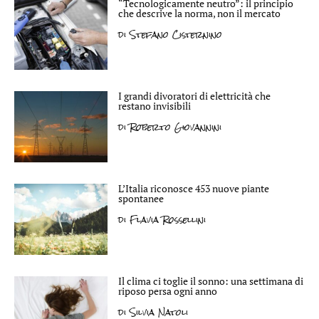
“Tecnologicamente neutro”: il principio
che descrive la norma, non il mercato
di
Stefano Cisternino
I grandi divoratori di elettricità che
restano invisibili
di
Roberto Giovannini
L’Italia riconosce 453 nuove piante
spontanee
di
Flavia Rossellini
Il clima ci toglie il sonno: una settimana di
riposo persa ogni anno
di
Silvia Natoli