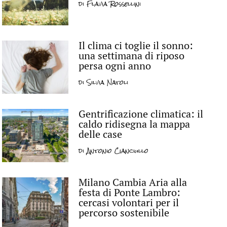
di
Flavia Rossellini
Il clima ci toglie il sonno:
una settimana di riposo
persa ogni anno
di
Silvia Natoli
Gentrificazione climatica: il
caldo ridisegna la mappa
delle case
di
Antonio Cianciullo
Milano Cambia Aria alla
festa di Ponte Lambro:
cercasi volontari per il
percorso sostenibile