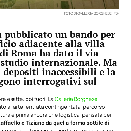
FOTO DI GALLERIA BORGHESE (FB)
a pubblicato un bando per
cio adiacente alla villa
di Roma ha dato il via
 studio internazionale. Ma
i depositi inaccessibili e la
gono interrogativi sul
e esatte, poi fuori. La
Galleria Borghese
to all’arte: entrata contingentata, percorso
lturale prima ancora che logistica, pensata per
affaello e Tiziano da quella forma sottile di
ma cresce, il turismo aumenta, e il meccanismo