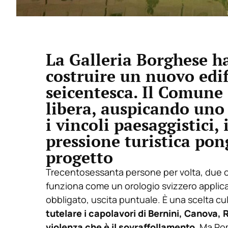
La Galleria Borghese h
costruire un nuovo edifi
seicentesca. Il Comune 
libera, auspicando uno
i vincoli paesaggistici, 
pressione turistica pon
progetto
Trecentosessanta persone per volta, due or
funziona come un orologio svizzero applica
obbligato, uscita puntuale. È una scelta cu
tutelare i capolavori di Bernini, Canova, R
violenza che è il sovraffollamento
. Ma Ro